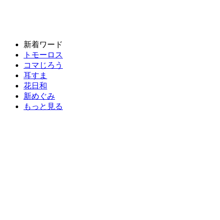
新着ワード
トモーロス
コマじろう
耳すま
花日和
新めぐみ
もっと見る