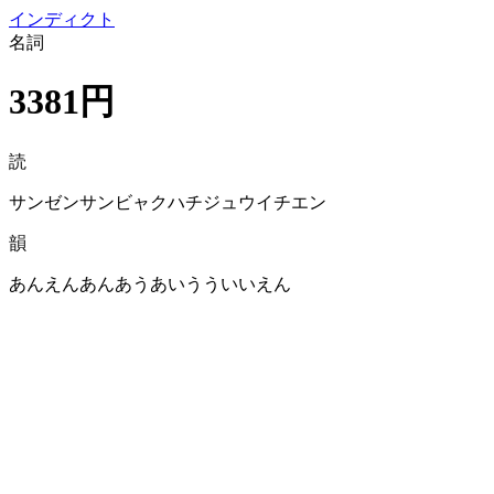
イン
ディクト
名詞
3381円
読
サンゼンサンビャクハチジュウイチエン
韻
あんえんあんあうあいうういいえん