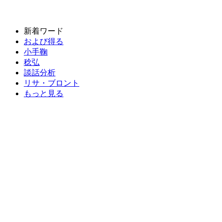
新着ワード
および得る
小手鞠
稔弘
談話分析
リサ・ブロント
もっと見る