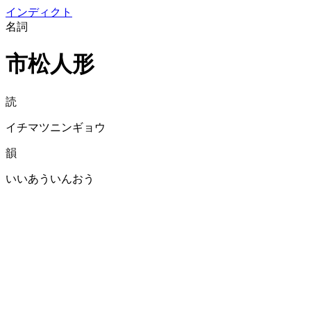
イン
ディクト
名詞
市松人形
読
イチマツニンギョウ
韻
いいあういんおう