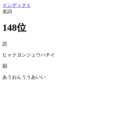
イン
ディクト
名詞
148位
読
ヒャクヨンジュウハチイ
韻
あうおんううあいい