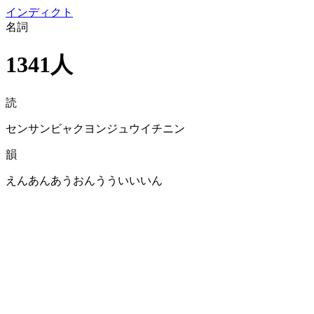
イン
ディクト
名詞
1341人
読
センサンビャクヨンジュウイチニン
韻
えんあんあうおんうういいいん