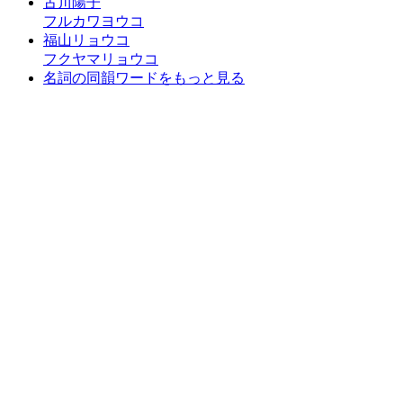
古川陽子
フルカワヨウコ
福山リョウコ
フクヤマリョウコ
名詞の同韻ワードをもっと見る