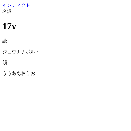
イン
ディクト
名詞
17v
読
ジュウナナボルト
韻
ううああおうお