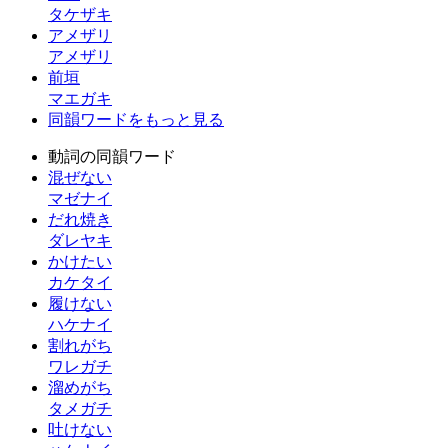
タケザキ
アメザリ
アメザリ
前垣
マエガキ
同韻ワードをもっと見る
動詞の同韻ワード
混ぜない
マゼナイ
だれ焼き
ダレヤキ
かけたい
カケタイ
履けない
ハケナイ
割れがち
ワレガチ
溜めがち
タメガチ
吐けない