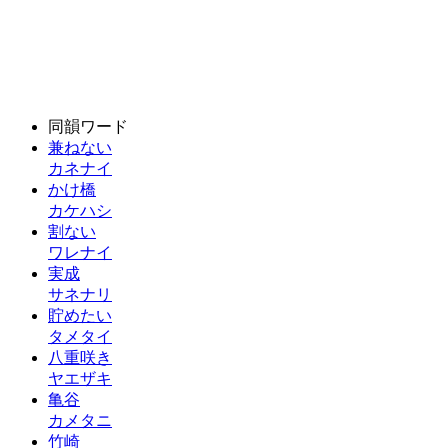
同韻ワード
兼ねない
カネナイ
かけ橋
カケハシ
割ない
ワレナイ
実成
サネナリ
貯めたい
タメタイ
八重咲き
ヤエザキ
亀谷
カメタニ
竹崎