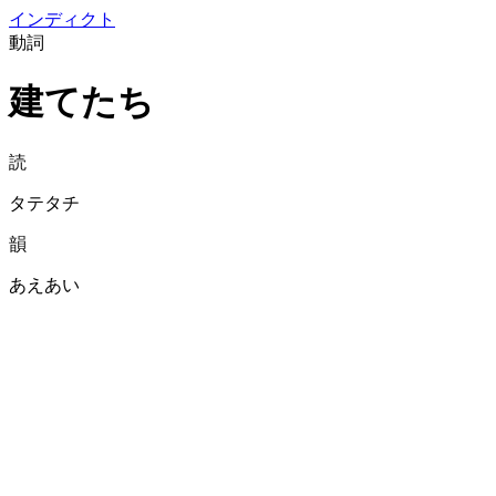
イン
ディクト
動詞
建てたち
読
タテタチ
韻
あえあい