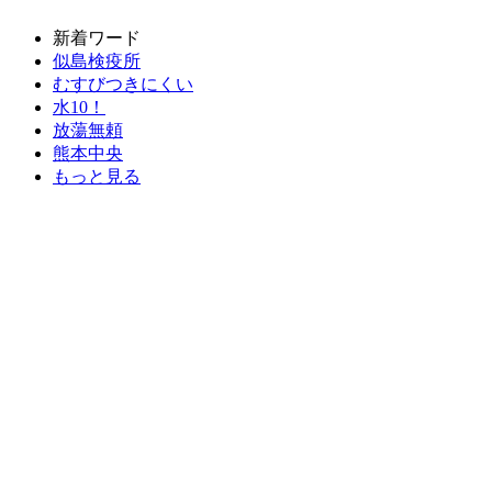
新着ワード
似島検疫所
むすびつきにくい
水10！
放蕩無頼
熊本中央
もっと見る