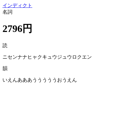
イン
ディクト
名詞
2796円
読
ニセンナナヒャクキュウジュウロクエン
韻
いえんあああうううううおうえん