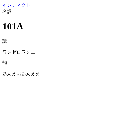
イン
ディクト
名詞
101A
読
ワンゼロワンエー
韻
あんえおあんええ