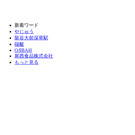
新着ワード
やじゅう
龍谷大前深草駅
端艇
OJIBAH
尾西食品株式会社
もっと見る