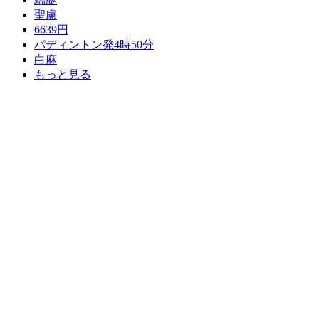
聖慮
6639円
パディントン発4時50分
白麻
もっと見る