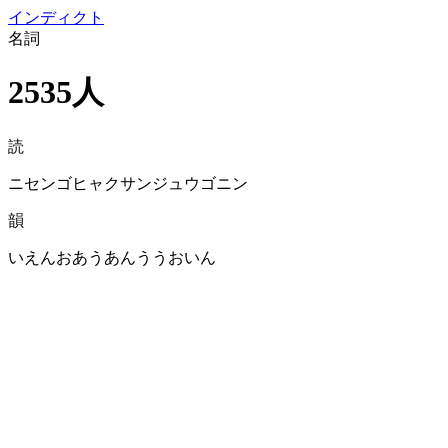
イン
ディクト
名詞
2535人
読
ニセンゴヒャクサンジュウゴニン
韻
いえんおあうあんううおいん