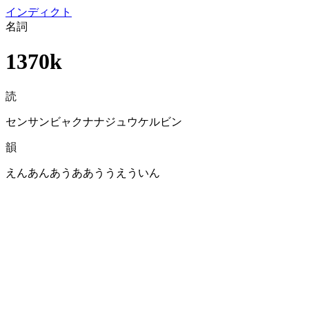
イン
ディクト
名詞
1370k
読
センサンビャクナナジュウケルビン
韻
えんあんあうああううえういん