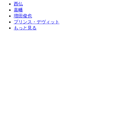
西仏
嘉幡
増田俊也
プリンス・デヴィット
もっと見る