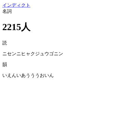
イン
ディクト
名詞
2215人
読
ニセンニヒャクジュウゴニン
韻
いえんいあうううおいん