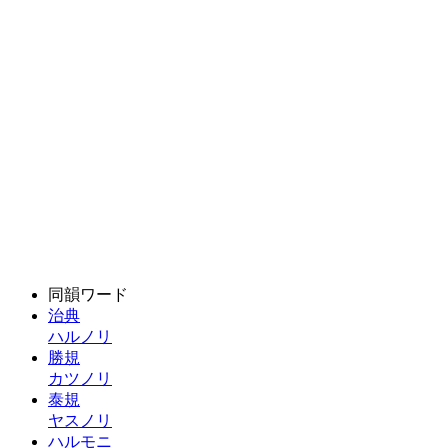
同韻ワード
治典
ハルノリ
勝規
カツノリ
泰規
ヤスノリ
ハルモニ