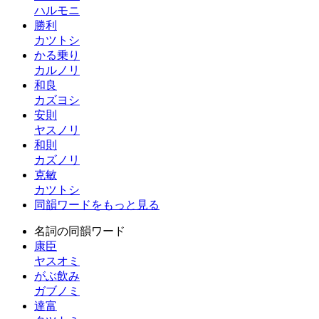
ハルモニ
勝利
カツトシ
かる乗り
カルノリ
和良
カズヨシ
安則
ヤスノリ
和則
カズノリ
克敏
カツトシ
同韻ワードをもっと見る
名詞の同韻ワード
康臣
ヤスオミ
がぶ飲み
ガブノミ
達富