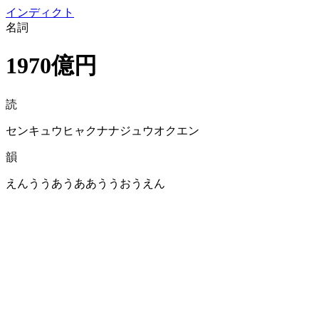
イン
ディクト
名詞
1970億円
読
センキュウヒャクナナジュウオクエン
韻
えんううあうああううおうえん