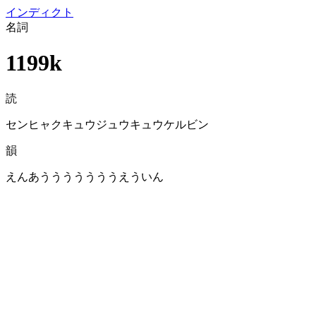
イン
ディクト
名詞
1199k
読
センヒャクキュウジュウキュウケルビン
韻
えんあうううううううえういん