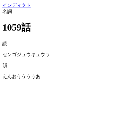
イン
ディクト
名詞
1059話
読
センゴジュウキュウワ
韻
えんおううううあ