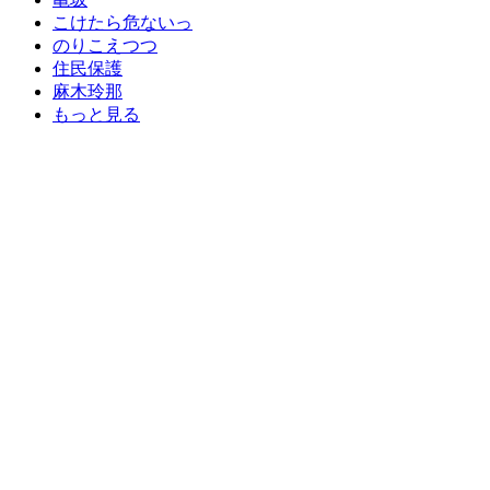
こけたら危ないっ
のりこえつつ
住民保護
麻木玲那
もっと見る