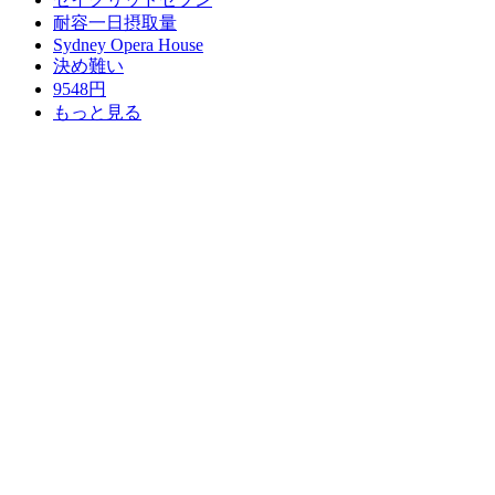
耐容一日摂取量
Sydney Opera House
決め難い
9548円
もっと見る