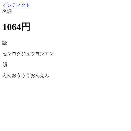
イン
ディクト
名詞
1064円
読
センロクジュウヨンエン
韻
えんおうううおんえん