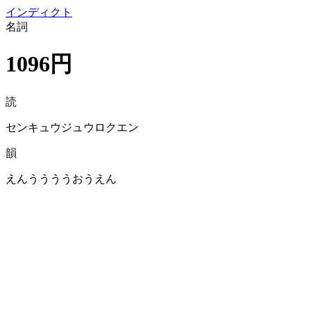
イン
ディクト
名詞
1096円
読
センキュウジュウロクエン
韻
えんううううおうえん