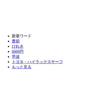
新着ワード
豊節
ひれき
6669円
早波
トヨタ・ハイラックスサーフ
もっと見る