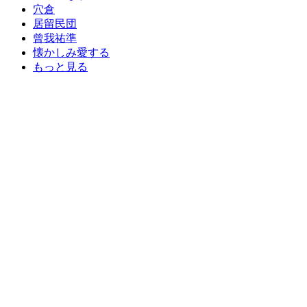
穴倉
居留民団
曾我祐準
懐かしみ愛する
もっと見る