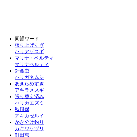
同韻ワード
張り上げすぎ
ハリアゲスギ
マリナ・ベルティ
マリナベルティ
針金虫
ハリガネムシ
あきらめすぎ
アキラメスギ
張り替え済み
ハリカエズミ
秋風塁
アキカゼルイ
かき分け釣り
カキワケヅリ
町田恵