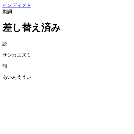
イン
ディクト
動詞
差し替え済み
読
サシカエズミ
韻
あいあえうい