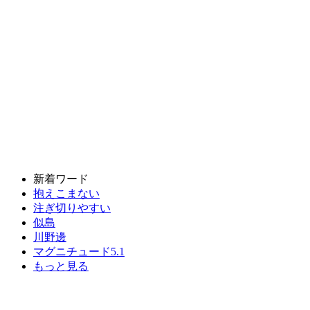
新着ワード
抱えこまない
注ぎ切りやすい
似島
川野邊
マグニチュード5.1
もっと見る