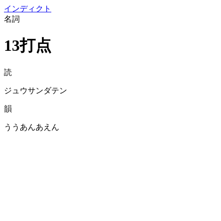
イン
ディクト
名詞
13打点
読
ジュウサンダテン
韻
ううあんあえん