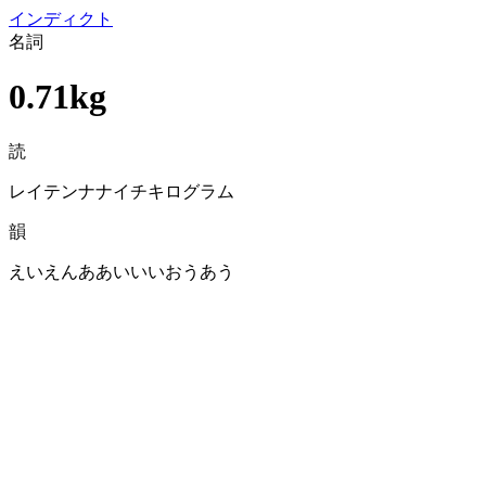
イン
ディクト
名詞
0.71kg
読
レイテンナナイチキログラム
韻
えいえんああいいいおうあう