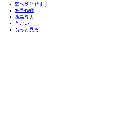
撃ち落とせます
あ号作戦
西島尊大
うむい
もっと見る