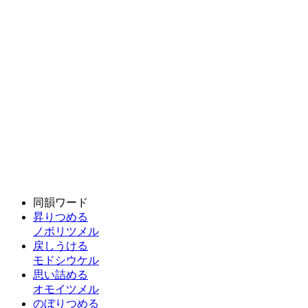
同韻ワード
昇りつめる
ノボリツメル
戻しうける
モドシウケル
思い詰める
オモイツメル
のぼりつめる