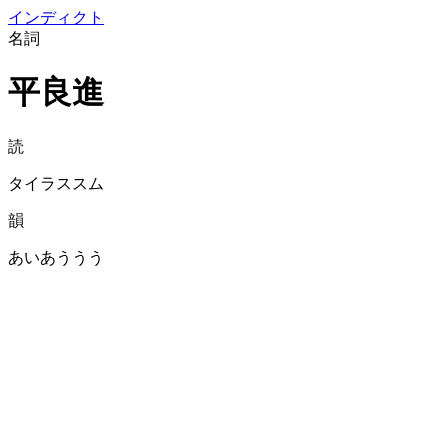
イン
ディクト
名詞
平良進
読
タイラススム
韻
あいあううう