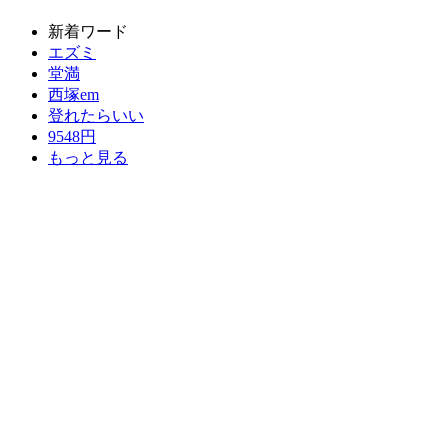
新着ワード
エズミ
堂満
西塚em
登れたらいい
9548円
もっと見る