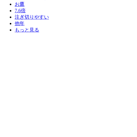
お鷹
7.6倍
注ぎ切りやすい
他年
もっと見る