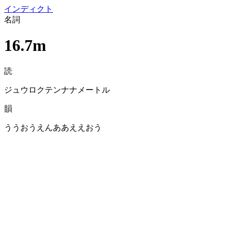
イン
ディクト
名詞
16.7m
読
ジュウロクテンナナメートル
韻
ううおうえんああええおう