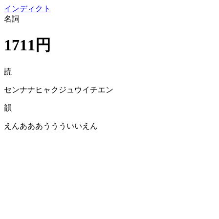
イン
ディクト
名詞
1711円
読
センナナヒャクジュウイチエン
韻
えんあああううういいえん