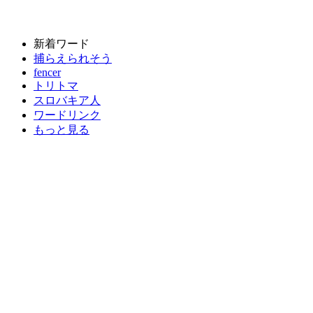
新着ワード
捕らえられそう
fencer
トリトマ
スロバキア人
ワードリンク
もっと見る