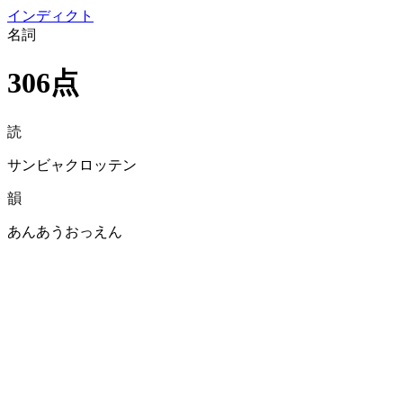
イン
ディクト
名詞
306点
読
サンビャクロッテン
韻
あんあうおっえん