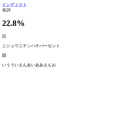
イン
ディクト
名詞
22.8%
読
ニジュウニテンハチパーセント
韻
いうういえんあいああえんお