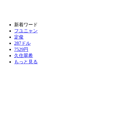
新着ワード
フユニャン
定俊
287ドル
7529円
久住翠希
もっと見る