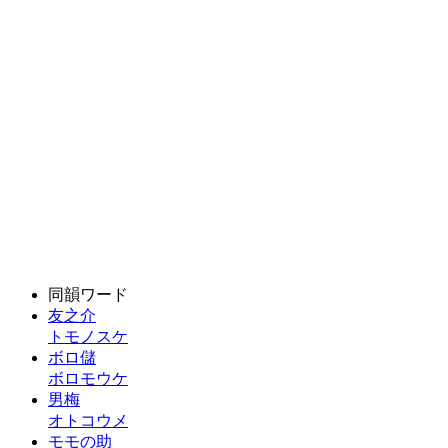
同韻ワード
友之介
トモノスケ
ボロ儲
ボロモウケ
男梅
オトコウメ
モモの助