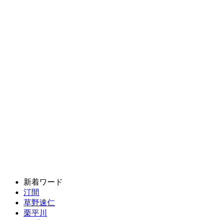
新着ワード
汀間
草野速仁
栗平川