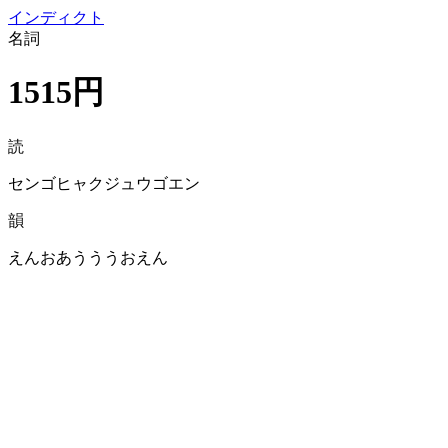
イン
ディクト
名詞
1515円
読
センゴヒャクジュウゴエン
韻
えんおあうううおえん