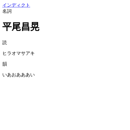
イン
ディクト
名詞
平尾昌晃
読
ヒラオマサアキ
韻
いあおあああい