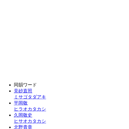
同韻ワード
見砂直照
ミサゴタダアキ
平岡敬
ヒラオカタカシ
久岡敬史
ヒサオカタカシ
北野貴章