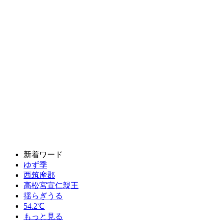
新着ワード
ゆず季
西筑摩郡
高松宮宣仁親王
揺らぎうる
54.2℃
もっと見る