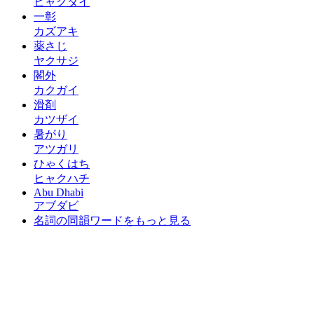
ヒャクダイ
一彰
カズアキ
薬さじ
ヤクサジ
閣外
カクガイ
滑剤
カツザイ
暑がり
アツガリ
ひゃくはち
ヒャクハチ
Abu Dhabi
アブダビ
名詞の同韻ワードをもっと見る