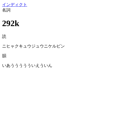
イン
ディクト
名詞
292k
読
ニヒャクキュウジュウニケルビン
韻
いあううううういえういん