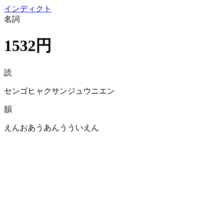
イン
ディクト
名詞
1532円
読
センゴヒャクサンジュウニエン
韻
えんおあうあんうういえん