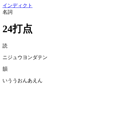
イン
ディクト
名詞
24打点
読
ニジュウヨンダテン
韻
いううおんあえん