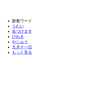
新着ワード
うむい
名づけます
ひれき
やじゅう
九月十一日
もっと見る