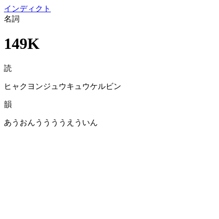
イン
ディクト
名詞
149K
読
ヒャクヨンジュウキュウケルビン
韻
あうおんううううえういん