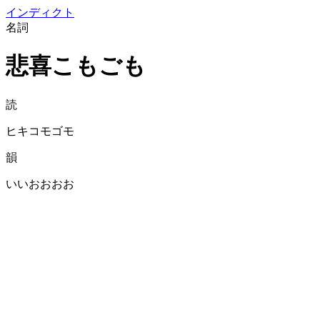
イン
ディクト
名詞
悲喜こもごも
読
ヒキコモゴモ
韻
いいおおおお