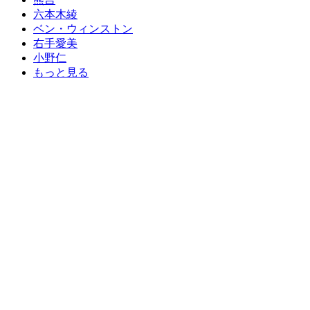
六本木綾
ベン・ウィンストン
右手愛美
小野仁
もっと見る