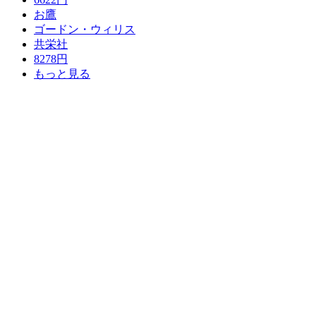
お鷹
ゴードン・ウィリス
共栄社
8278円
もっと見る