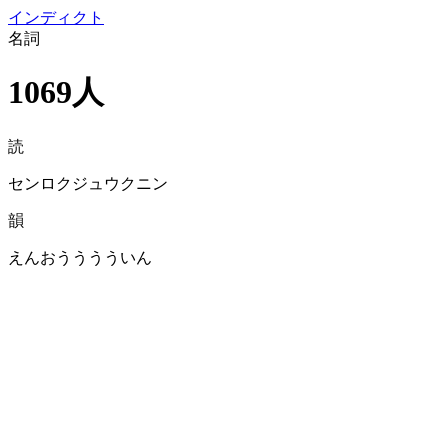
イン
ディクト
名詞
1069人
読
センロクジュウクニン
韻
えんおうううういん