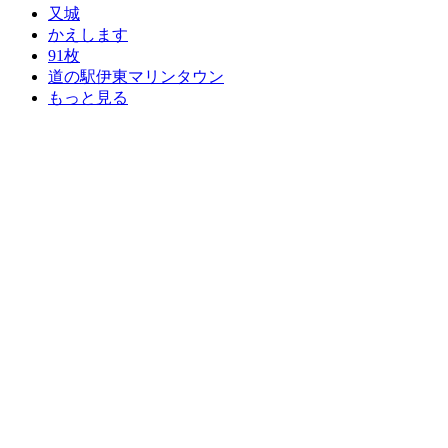
又城
かえします
91枚
道の駅伊東マリンタウン
もっと見る