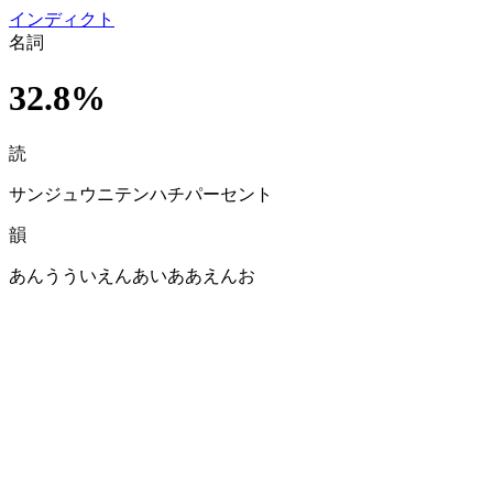
イン
ディクト
名詞
32.8%
読
サンジュウニテンハチパーセント
韻
あんうういえんあいああえんお