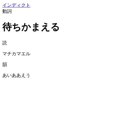
イン
ディクト
動詞
待ちかまえる
読
マチカマエル
韻
あいああえう