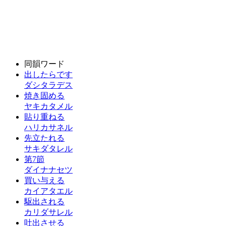
同韻ワード
出したらです
ダシタラデス
焼き固める
ヤキカタメル
貼り重ねる
ハリカサネル
先立たれる
サキダタレル
第7節
ダイナナセツ
買い与える
カイアタエル
駆出される
カリダサレル
吐出させる