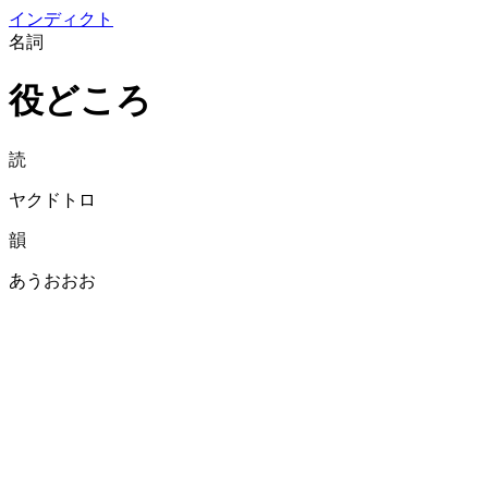
イン
ディクト
名詞
役どころ
読
ヤクドトロ
韻
あうおおお