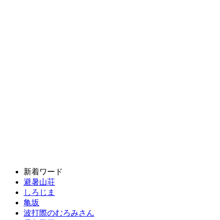
新着ワード
避暑山荘
しろじま
亀坂
波打際のむろみさん