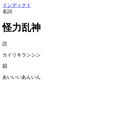
イン
ディクト
名詞
怪力乱神
読
カイリキランシン
韻
あいいいあんいん