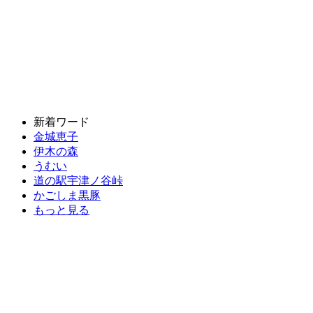
新着ワード
金城恵子
伊木の森
うむい
道の駅宇津ノ谷峠
かごしま黒豚
もっと見る