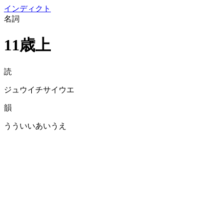
イン
ディクト
名詞
11歳上
読
ジュウイチサイウエ
韻
うういいあいうえ