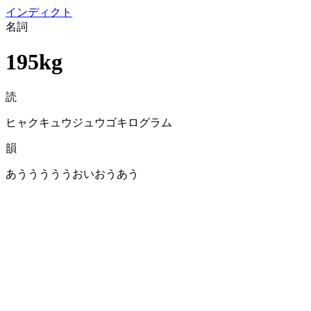
イン
ディクト
名詞
195kg
読
ヒャクキュウジュウゴキログラム
韻
あうううううおいおうあう