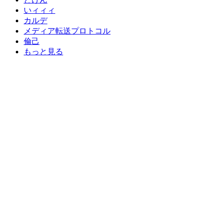
いィィィ
カルデ
メディア転送プロトコル
倫己
もっと見る