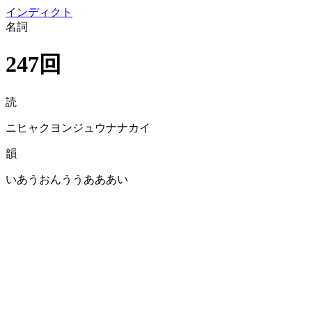
イン
ディクト
名詞
247回
読
ニヒャクヨンジュウナナカイ
韻
いあうおんううあああい