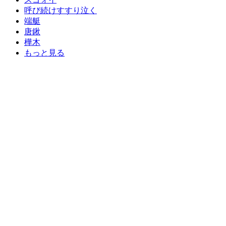
呼び続けすすり泣く
端艇
唐鍬
樺木
もっと見る