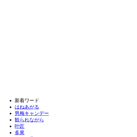
新着ワード
はねあがる
男梅キャンデー
観られながら
叶匠
多果