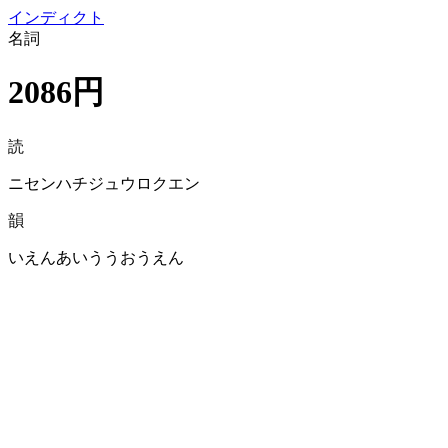
イン
ディクト
名詞
2086円
読
ニセンハチジュウロクエン
韻
いえんあいううおうえん