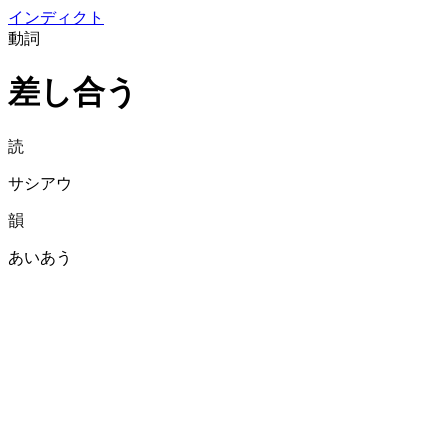
イン
ディクト
動詞
差し合う
読
サシアウ
韻
あいあう