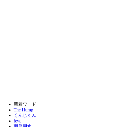
新着ワード
The Hump
くんじゃん
few.
羽島用水