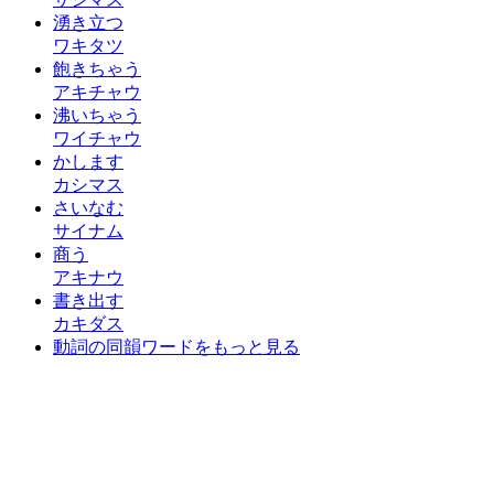
湧き立つ
ワキタツ
飽きちゃう
アキチャウ
沸いちゃう
ワイチャウ
かします
カシマス
さいなむ
サイナム
商う
アキナウ
書き出す
カキダス
動詞の同韻ワードをもっと見る