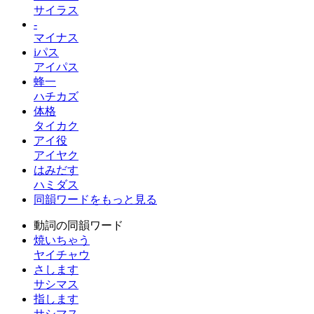
サイラス
-
マイナス
iパス
アイパス
蜂一
ハチカズ
体格
タイカク
アイ役
アイヤク
はみだす
ハミダス
同韻ワードをもっと見る
動詞の同韻ワード
焼いちゃう
ヤイチャウ
さします
サシマス
指します
サシマス