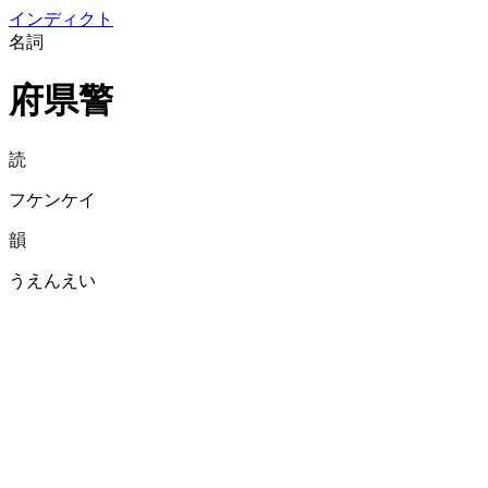
イン
ディクト
名詞
府県警
読
フケンケイ
韻
うえんえい