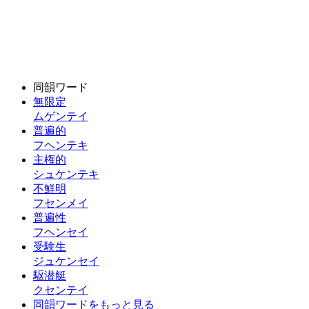
同韻ワード
無限定
ムゲンテイ
普遍的
フヘンテキ
主権的
シュケンテキ
不鮮明
フセンメイ
普遍性
フヘンセイ
受験生
ジュケンセイ
駆潜艇
クセンテイ
同韻ワードをもっと見る