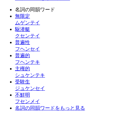
名詞の同韻ワード
無限定
ムゲンテイ
駆潜艇
クセンテイ
普遍性
フヘンセイ
普遍的
フヘンテキ
主権的
シュケンテキ
受験生
ジュケンセイ
不鮮明
フセンメイ
名詞の同韻ワードをもっと見る